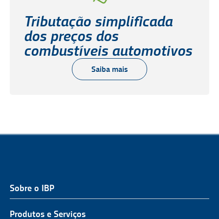
Tributação simplificada
dos preços dos
combustíveis automotivos
Saiba mais
Sobre o IBP
QUEM SOMOS
NOSSA ATUAÇÃO
Produtos e Serviços