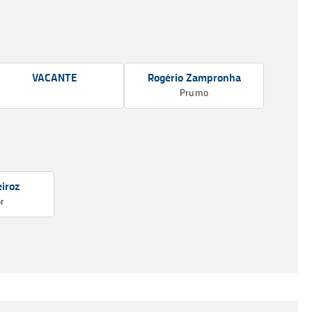
VACANTE
Rogério Zampronha
Prumo
iroz
r