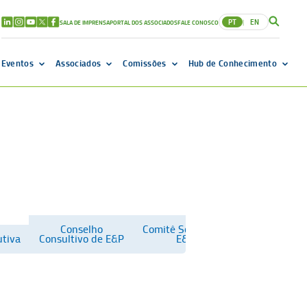
PT
EN
SALA DE IMPRENSA
PORTAL DOS ASSOCIADOS
FALE CONOSCO
|
Eventos
Associados
Comissões
Hub de Conhecimento
Conselho
Comitê Setorial de
Comitê Setor
utiva
Consultivo de E&P
E&P
Gás Natu