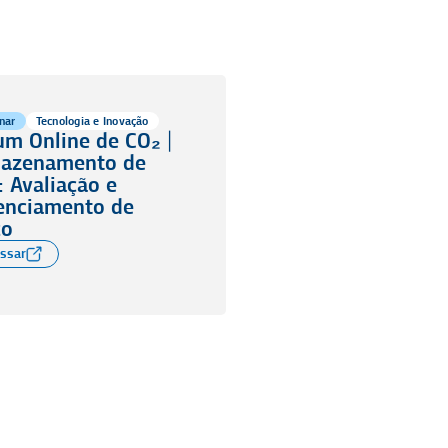
nar
Tecnologia e Inovação
um Online de CO₂ |
azenamento de
: Avaliação e
enciamento de
co
ssar