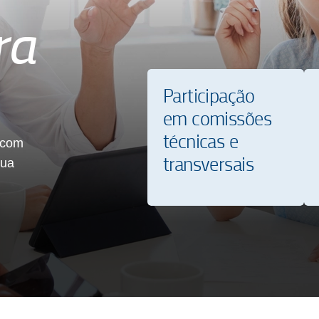
ra
Participação
em comissões
técnicas e
 com
transversais
sua