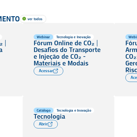
MENTO
ver todos
Webinar
Tecnologia e Inovação
Webi
 |
Fórum Online de CO₂ |
Fór
a
Desafios do Transporte
Arm
e Injeção de CO₂ -
CO₂
Materiais e Modais
Ger
Ris
Acessar
Ace
Catálogo
Tecnologia e Inovação
Tecnologia
Abrir