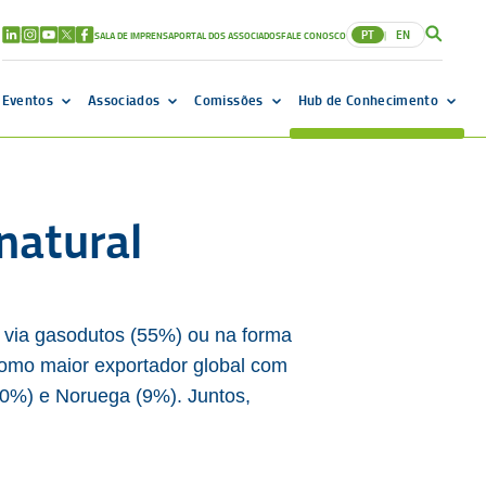
PT
EN
SALA DE IMPRENSA
PORTAL DOS ASSOCIADOS
FALE CONOSCO
|
Eventos
Associados
Comissões
Hub de Conhecimento
natural
a via gasodutos (55%) ou na forma
como maior exportador global com
10%) e Noruega (9%). Juntos,