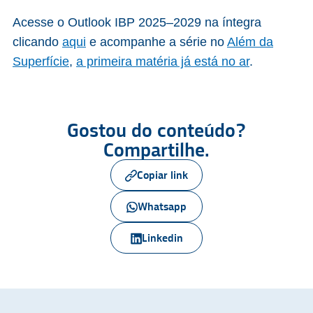
Acesse o Outlook IBP 2025–2029 na íntegra
clicando
aqui
e acompanhe a série no
Além da
Superfície
,
a primeira matéria já está no ar
.
Gostou do conteúdo?
Compartilhe.
Copiar link
Whatsapp
Linkedin